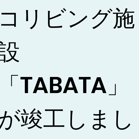
コリビング施
設
「TABATA」
が竣工しまし