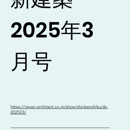
2025年3
月号
https://japan-architect.co.jp/shop/shinkenchiku/sk-
202503/